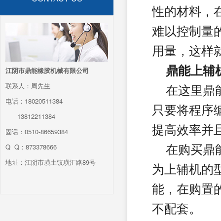
性的材料，
难以控制量
用量，这样
鼎能上辅
江阴市鼎能橡胶机械有限公司
联系人：周先生
在这里鼎能
电话：18020511384
只要将程序
13812211384
提高效率并
固话：0510-86659384
Q Q：873378666
在购买鼎能
地址：江阴市璜土镇璜汇路89号
为上辅机的
能，在购置
不配套。