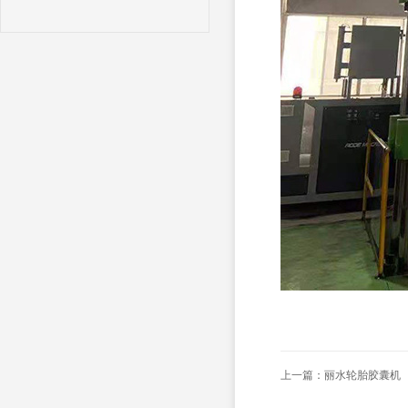
上一篇：
丽水轮胎胶囊机