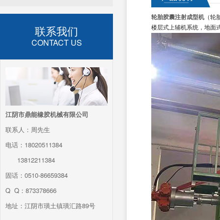
轮胎胶囊注射成型机
（轮
联系我们
楼层式上辅机系统，地面
CONTACT US
江阴市鼎能橡胶机械有限公司
联系人：周先生
电话：18020511384
13812211384
固话：0510-86659384
Q Q：873378666
地址：江阴市璜土镇璜汇路89号