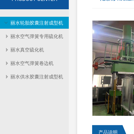
丽水轮胎胶囊注射成型机
丽水空气弹簧专用硫化机
丽水真空硫化机
丽水空气弹簧卷边机
丽水供水胶囊注射成型机
产品说明